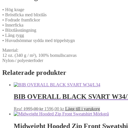
• Hög krage
• Bröstficka med blixtlås
• Fodrade framfickor
• Innerficka
• Blixtlåsstängning
• Lång rygg
• Huvudsömmar sydda med trippelstygn
Material:
12 oz. (340 g / m²), 100% bomullscanvas
Nylon-/ polyesterfoder
Relaterade produkter
BIB OVERALL BLACK SVART W34/
Det
Det
Rea!
1995,00
kr
1596,00
kr
Lägg till i varukorg
ursprungliga
nuvarande
priset
priset
var:
är:
Midweight Hooded Zip Front Sweatsh