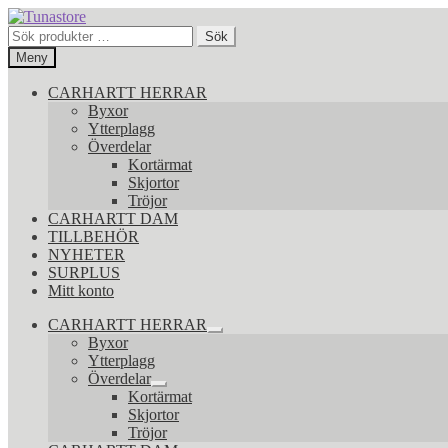
Hoppa
Hoppa
till
till
Sök
Sök
navigering
innehåll
efter:
Meny
CARHARTT HERRAR
Byxor
Ytterplagg
Överdelar
Kortärmat
Skjortor
Tröjor
CARHARTT DAM
TILLBEHÖR
NYHETER
SURPLUS
Mitt konto
CARHARTT HERRAR
Expandera
Byxor
undermeny
Ytterplagg
Överdelar
Expandera
Kortärmat
undermeny
Skjortor
Tröjor