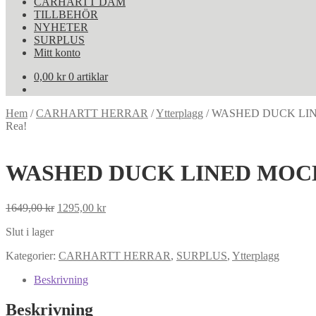
CARHARTT DAM
TILLBEHÖR
NYHETER
SURPLUS
Mitt konto
0,00
kr
0 artiklar
Hem
/
CARHARTT HERRAR
/
Ytterplagg
/
WASHED DUCK LIN
Rea!
WASHED DUCK LINED MOCK
Det
Det
1649,00
kr
1295,00
kr
ursprungliga
nuvarande
Slut i lager
priset
priset
var:
är:
Kategorier:
CARHARTT HERRAR
,
SURPLUS
,
Ytterplagg
1649,00 kr.
1295,00 kr.
Beskrivning
Beskrivning